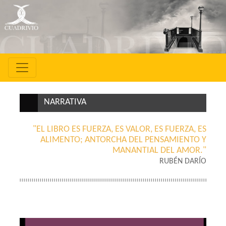
NARRATIVA
"EL LIBRO ES FUERZA, ES VALOR, ES FUERZA, ES
ALIMENTO; ANTORCHA DEL PENSAMIENTO Y
MANANTIAL DEL AMOR."
RUBÉN DARÍO