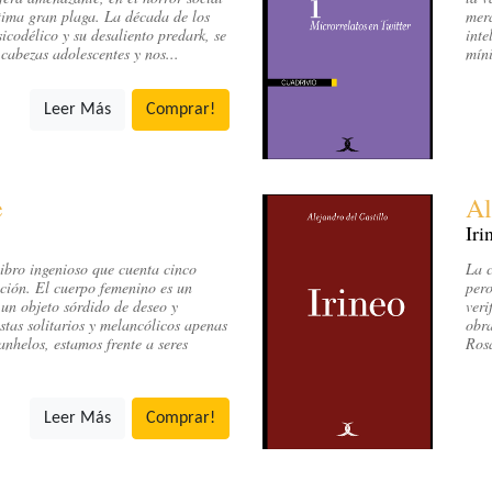
ltima gran plaga. La década de los
mera
sicodélico y su desaliento predark, se
inte
cabezas adolescentes y nos...
míni
Leer Más
Comprar!
e
Al
Iri
ibro ingenioso que cuenta cinco
La c
ación. El cuerpo femenino es un
pero
 un objeto sórdido de deseo y
veri
stas solitarios y melancólicos apenas
obra
anhelos, estamos frente a seres
Rosa
Leer Más
Comprar!