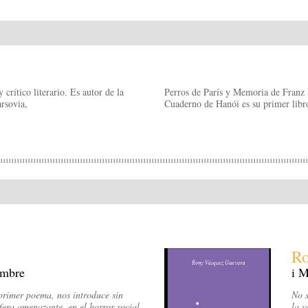
crítico literario. Es autor de la
Perros de París y Memoria de Franz 
arsovia,
Cuaderno de Hanói es su primer libr
Ro
embre
i M
 primer poema, nos introduce sin
No s
era amenazante, en el horror social
la v