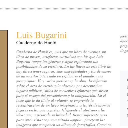
Luis Bugarini
moti
anéc
Cuaderno de Hanói
preg
lleg
Cuaderno de Hanói es, más que un libro de cuentos, un
libro de prosas, artefactos narrativos con los que Luis
Bugarini rompe los géneros y sigue explorando las
posibilidades de su escritura. En las líneas de este libro no
hay direcciones seguras, sino ambigüedades y los devaneos
de un escritor interesado en explicarse el mundo y sus
mecanismos. Hay varios motivos en la obra: la reflexión
sobre el acto de escribir; la obsesión por desentrañar
lugares públicos, sitios de encuentros efímeros que sirven
para el ensayo del pensamiento y la imaginación. En el
texto que le da título al volumen se emprende la
reconstrucción de un libro imaginario, a través de asomos
fugaces en los que conviven felizmente el aforismo y las
ideas que, a pesar de su brevedad, tienen suficiente peso
para que –vistas con una mirada amplia– parezcan las
imágenes que componen un álbum de fotografías. Como en