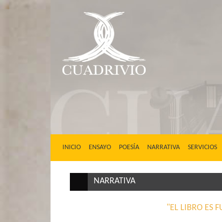
(CURRENT)
INICIO
ENSAYO
POESÍA
NARRATIVA
SERVICIOS
NARRATIVA
"EL LIBRO ES 