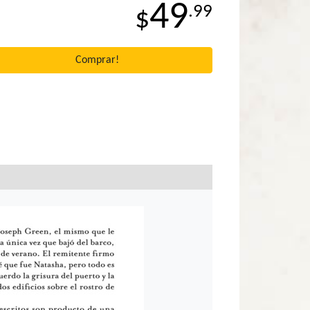
49
.99
$
Comprar!