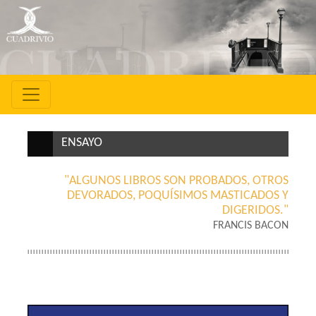
ENSAYO
"ALGUNOS LIBROS SON PROBADOS, OTROS
DEVORADOS, POQUÍSIMOS MASTICADOS Y
DIGERIDOS."
FRANCIS BACON