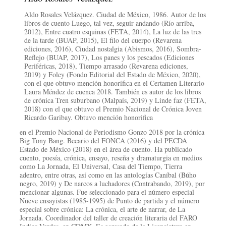
Aldo Rosales Velázquez. Ciudad de México, 1986. Autor de los
libros de cuento Luego, tal vez, seguir andando (Río arriba,
2012), Entre cuatro esquinas (FETA, 2014), La luz de las tres
de la tarde (BUAP, 2015), El filo del cuerpo (Revarena
ediciones, 2016), Ciudad nostalgia (Abismos, 2016), Sombra-
Reflejo (BUAP, 2017), Los panes y los pescados (Ediciones
Periféricas, 2018), Tiempo arrasado (Revarena ediciones,
2019) y Foley (Fondo Editorial del Estado de México, 2020),
con el que obtuvo mención honorífica en el Certamen Literario
Laura Méndez de cuenca 2018. También es autor de los libros
de crónica Tren suburbano (Malpaís, 2019) y Linde faz (FETA,
2018) con el que obtuvo el Premio Nacional de Crónica Joven
Ricardo Garibay. Obtuvo mención honorifica
en el Premio Nacional de Periodismo Gonzo 2018 por la crónica
Big Tony Bang. Becario del FONCA (2016) y del PECDA
Estado de México (2018) en el área de cuento. Ha publicado
cuento, poesía, crónica, ensayo, reseña y dramaturgia en medios
como La Jornada, El Universal, Casa del Tiempo, Tierra
adentro, entre otras, así como en las antologías Caníbal (Búho
negro, 2019) y De narcos a luchadores (Contrabando, 2019), por
mencionar algunas. Fue seleccionado para el número especial
Nueve ensayistas (1985-1995) de Punto de partida y el número
especial sobre crónica: La crónica, el arte de narrar, de La
Jornada. Coordinador del taller de creación literaria del FARO