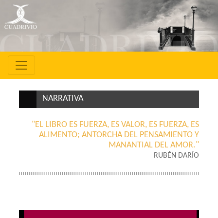
NARRATIVA
"EL LIBRO ES FUERZA, ES VALOR, ES FUERZA, ES
ALIMENTO; ANTORCHA DEL PENSAMIENTO Y
MANANTIAL DEL AMOR."
RUBÉN DARÍO