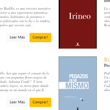
Iri
ro Badillo, es una travesía narrativa
La c
lector a una experiencia fantástica:
pero
sueños; habitantes de páramos o
veri
es fabricados con la luz y la sombra,
obra
 polvo que recorre cad...
Rosa
Leer Más
Comprar!
Ri
Pe
llo, hay que seguir el consejo de la
Peda
ojo con pequeñas flores negras de
Un e
idado, Adriana Conde". Y tiene
del 
idero lógico, ni tierra firme dónde
Cada
umerge en un mundo en el que fl...
abis
Leer Más
Comprar!