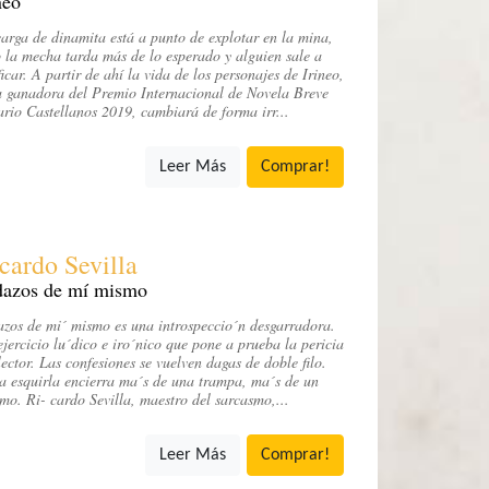
neo
arga de dinamita está a punto de explotar en la mina,
 la mecha tarda más de lo esperado y alguien sale a
ficar. A partir de ahí la vida de los personajes de Irineo,
 ganadora del Premio Internacional de Novela Breve
rio Castellanos 2019, cambiará de forma irr...
Leer Más
Comprar!
cardo Sevilla
dazos de mí mismo
zos de mi´ mismo es una introspeccio´n desgarradora.
jercicio lu´dico e iro´nico que pone a prueba la pericia
lector. Las confesiones se vuelven dagas de doble filo.
 esquirla encierra ma´s de una trampa, ma´s de un
mo. Ri- cardo Sevilla, maestro del sarcasmo,...
Leer Más
Comprar!