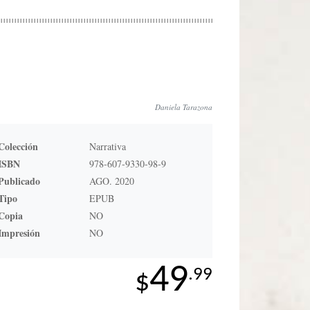
Daniela Tarazona
Colección
Narrativa
ISBN
978-607-9330-98-9
Publicado
AGO. 2020
Tipo
EPUB
Copia
NO
Impresión
NO
49
.99
$