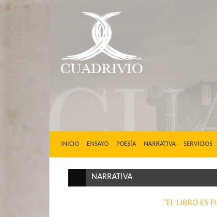
(CURRENT)
INICIO
ENSAYO
POESÍA
NARRATIVA
SERVICIOS
NARRATIVA
"EL LIBRO ES 