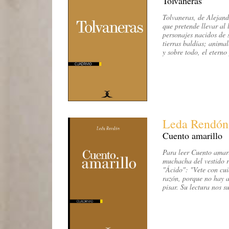
Tolvaneras
Tolvaneras, de Alejand
que pretende llevar al 
personajes nacidos de 
tierras baldías; animal
y sobre todo, el eterno
Leda Rendón
Cuento amarillo
Para leer Cuento amari
muchacha del vestido r
"Ácido": "Vete con cu
razón, porque no hay as
pisar. Su lectura nos s