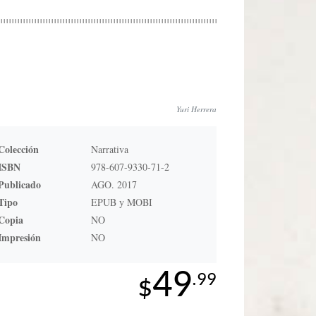
Yuri Herrera
Colección
Narrativa
ISBN
978-607-9330-71-2
Publicado
AGO. 2017
Tipo
EPUB y MOBI
Copia
NO
Impresión
NO
49
.99
$