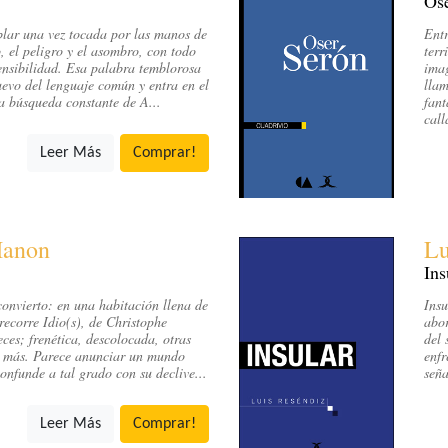
Ose
lar una vez tocada por las manos de
Entr
, el peligro y el asombro, con todo
terr
ensibilidad. Esa palabra temblorosa
imag
evo del lenguaje común y entra en el
llam
a búsqueda constante de A...
fant
call
Leer Más
Comprar!
Manon
Lu
Ins
onvierto: en una habitación llena de
Insu
recorre Idio(s), de Christophe
abor
ces; frenética, descolocada, otras
del 
as más. Parece anunciar un mundo
enfr
onfunde a tal grado con su declive...
seña
Leer Más
Comprar!