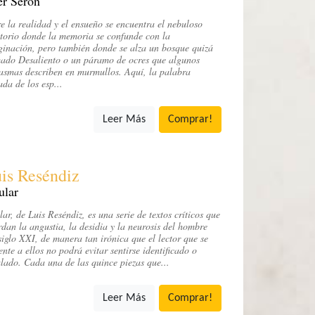
r Serón
e la realidad y el ensueño se encuentra el nebuloso
itorio donde la memoria se confunde con la
inación, pero también donde se alza un bosque quizá
ado Desaliento o un páramo de ocres que algunos
asmas describen en murmullos. Aquí, la palabra
ada de los esp...
Leer Más
Comprar!
is Reséndiz
ular
lar, de Luis Reséndiz, es una serie de textos críticos que
dan la angustia, la desidia y la neurosis del hombre
siglo XXI, de manera tan irónica que el lector que se
ente a ellos no podrá evitar sentirse identificado o
lado. Cada una de las quince piezas que...
Leer Más
Comprar!