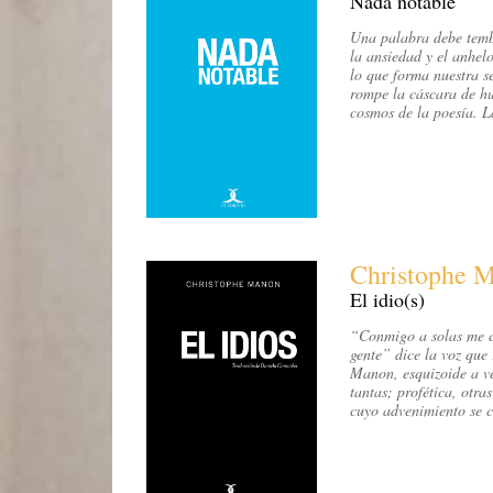
Nada notable
Una palabra debe temb
la ansiedad y el anhelo
lo que forma nuestra s
rompe la cáscara de hu
cosmos de la poesía. L
Christophe 
El idio(s)
“Conmigo a solas me c
gente” dice la voz que 
Manon, esquizoide a ve
tantas; profética, otr
cuyo advenimiento se c