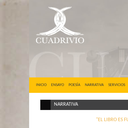
(CURRENT)
INICIO
ENSAYO
POESÍA
NARRATIVA
SERVICIOS
NARRATIVA
"EL LIBRO ES 