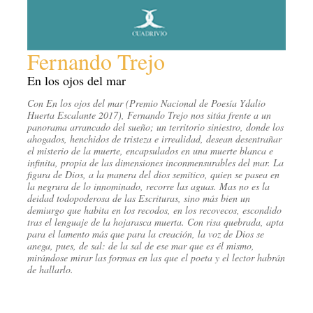
Fernando Trejo
En los ojos del mar
Con En los ojos del mar (Premio Nacional de Poesía Ydalio
Huerta Escalante 2017), Fernando Trejo nos sitúa frente a un
panorama arrancado del sueño; un territorio siniestro, donde los
ahogados, henchidos de tristeza e irrealidad, desean desentrañar
el misterio de la muerte, encapsulados en una muerte blanca e
infinita, propia de las dimensiones inconmensurables del mar. La
figura de Dios, a la manera del dios semítico, quien se pasea en
la negrura de lo innominado, recorre las aguas. Mas no es la
deidad todopoderosa de las Escrituras, sino más bien un
demiurgo que habita en los recodos, en los recovecos, escondido
tras el lenguaje de la hojarasca muerta. Con risa quebrada, apta
para el lamento más que para la creación, la voz de Dios se
anega, pues, de sal: de la sal de ese mar que es él mismo,
mirándose mirar las formas en las que el poeta y el lector habrán
de hallarlo.