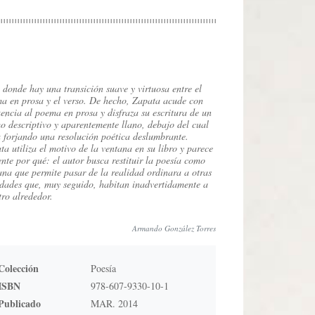
o donde hay una transición suave y virtuosa entre el
a en prosa y el verso. De hecho, Zapata acude con
uencia al poema en prosa y disfraza su escritura de un
o descriptivo y aparentemente llano, debajo del cual
a forjando una resolución poética deslumbrante.
ta utiliza el motivo de la ventana en su libro y parece
ente por qué: el autor busca restituir la poesía como
ana que permite pasar de la realidad ordinara a otras
idades que, muy seguido, habitan inadvertidamente a
tro alrededor.
Armando González Torres
Colección
Poesía
ISBN
978-607-9330-10-1
Publicado
MAR. 2014