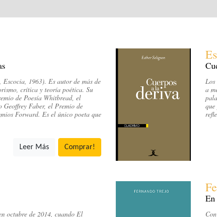
Es
as
Cue
 Escocia, 1963). Es autor de más de
Los 
orismo, crítica y teoría poética. Su
a me
remio de Poesía Whitbread, el
pala
Geoffrey Faber, el Premio de
que 
emios Forward. Es el único poeta que
refl
Leer Más
Comprar!
Fe
En 
n octubre de 2014, cuando El
Con 