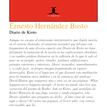
Ernesto Hernández Busto
Diario de Kioto
Aunque no escapa al entusiasmo interpretativo que Japón suscita
en el curioso ilustrado, el ensayista narrador que hilvana con
fragmentos de muy diversa especie este Diario de Kioto no tiene
felizmente la tentación de la teoría ni las explicaciones absolutas
y en cambio prefiere distraerse en la reflexión de lo que le sale al
paso en su periplo: gestos, rituales, jardines, edificaciones,
paisajes exteriores e interiores, libros, recuerdos, remordimientos
y, a cada paso, su propia imagen fragmentada en espejos
destrozados. Kioto es el lugar por el que discurre esta meditación
pero la imantan otros ámbitos y en la sentencia del sinólogo
David Hinton que reaparece una y otra vez en sus páginas –What
happens never happens enough– el lector no puede sino leer una
variación del poema de Basho: Aun en Kioto, ¡qué nostalgia de
Kioto! Bitácora de una fuga, ascesis y senda purgativa, este
Diario alumbra una pregunta no dicha: ¿Cómo estar de veras
aquí y ahora? Al cerrar sus páginas, el lector sabe, con certeza
irrevocable, que ha